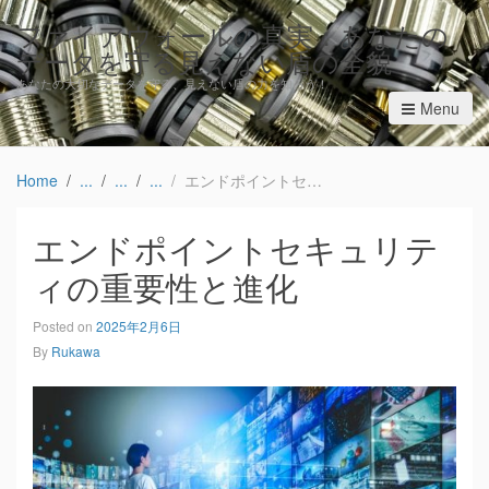
ファイアウォールの真実：あなたの
データを守る見えない盾の全貌
あなたの大切なデータを守る、見えない盾の力を知ろう！
Menu
Home
エンドポイントセキュリティの重要性と進化
エンドポイントセキュリテ
ィの重要性と進化
Posted on
2025年2月6日
By
Rukawa