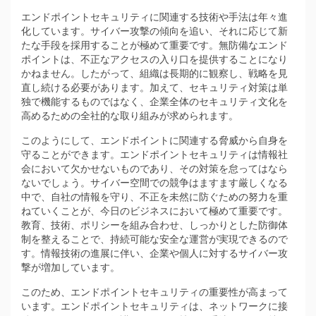
エンドポイントセキュリティに関連する技術や手法は年々進
化しています。サイバー攻撃の傾向を追い、それに応じて新
たな手段を採用することが極めて重要です。無防備なエンド
ポイントは、不正なアクセスの入り口を提供することになり
かねません。したがって、組織は長期的に観察し、戦略を見
直し続ける必要があります。加えて、セキュリティ対策は単
独で機能するものではなく、企業全体のセキュリティ文化を
高めるための全社的な取り組みが求められます。
このようにして、エンドポイントに関連する脅威から自身を
守ることができます。エンドポイントセキュリティは情報社
会において欠かせないものであり、その対策を怠ってはなら
ないでしょう。サイバー空間での競争はますます厳しくなる
中で、自社の情報を守り、不正を未然に防ぐための努力を重
ねていくことが、今日のビジネスにおいて極めて重要です。
教育、技術、ポリシーを組み合わせ、しっかりとした防御体
制を整えることで、持続可能な安全な運営が実現できるので
す。情報技術の進展に伴い、企業や個人に対するサイバー攻
撃が増加しています。
このため、エンドポイントセキュリティの重要性が高まって
います。エンドポイントセキュリティは、ネットワークに接