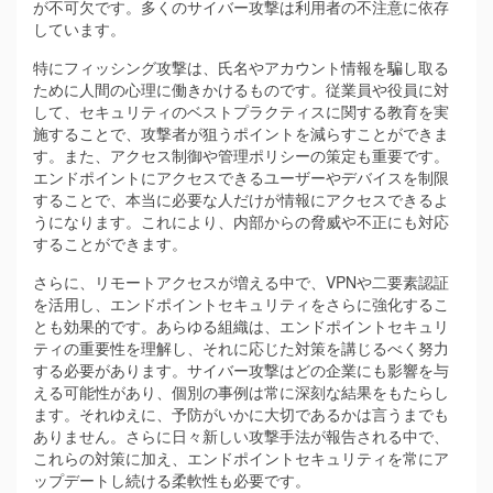
が不可欠です。多くのサイバー攻撃は利用者の不注意に依存
しています。
特にフィッシング攻撃は、氏名やアカウント情報を騙し取る
ために人間の心理に働きかけるものです。従業員や役員に対
して、セキュリティのベストプラクティスに関する教育を実
施することで、攻撃者が狙うポイントを減らすことができま
す。また、アクセス制御や管理ポリシーの策定も重要です。
エンドポイントにアクセスできるユーザーやデバイスを制限
することで、本当に必要な人だけが情報にアクセスできるよ
うになります。これにより、内部からの脅威や不正にも対応
することができます。
さらに、リモートアクセスが増える中で、VPNや二要素認証
を活用し、エンドポイントセキュリティをさらに強化するこ
とも効果的です。あらゆる組織は、エンドポイントセキュリ
ティの重要性を理解し、それに応じた対策を講じるべく努力
する必要があります。サイバー攻撃はどの企業にも影響を与
える可能性があり、個別の事例は常に深刻な結果をもたらし
ます。それゆえに、予防がいかに大切であるかは言うまでも
ありません。さらに日々新しい攻撃手法が報告される中で、
これらの対策に加え、エンドポイントセキュリティを常にア
ップデートし続ける柔軟性も必要です。