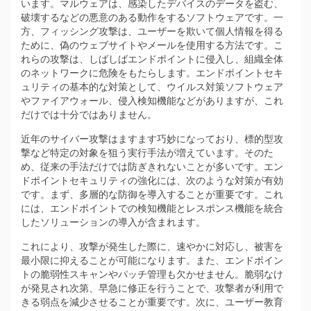
います。マルウェアは、感染したデバイスのデータを盗む、
破壊するなどの悪意のある動作をするソフトウェアです。一
方、フィッシング攻撃は、ユーザーを欺いて個人情報を得る
ために、偽のウェブサイトやメールを使用する方法です。こ
れらの攻撃は、しばしばエンドポイントに侵入し、組織全体
のネットワークに危険をもたらします。エンドポイントセキ
ュリティの基本的な対策として、ウイルス対策ソフトウェア
やファイアウォール、侵入検知機能などがありますが、これ
だけでは十分ではありません。
近年のサイバー攻撃はますます巧妙になっており、標的型攻
撃など特定の対象を狙う実行手法が増えています。そのた
め、従来の手法だけでは防ぎきれないことが多いです。エン
ドポイントセキュリティの強化には、次のような対策が有効
です。まず、多層的な防御を導入することが重要です。これ
には、エンドポイントでの検知機能とレスポンス機能を統合
したソリューションの導入が含まれます。
これにより、攻撃が発生した際に、速やかに対応し、被害を
最小限に抑えることが可能になります。また、エンドポイン
トの脆弱性スキャンやパッチ管理も欠かせません。脆弱なけ
が発見され次第、早急に修正を行うことで、攻撃者が利用で
きる弱点を減少させることが重要です。次に、ユーザー教育