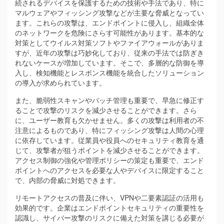
続されるデバイスを保護するための技術や手法であり、特に
マルウェアやフィッシング攻撃などが主要な脅威となってい
ます。これらの攻撃は、エンドポイントに侵入し、組織全体
のネットワークを危険にさらす可能性があります。基本的な
対策としてウイルス対策ソフトやファイアウォールがありま
すが、近年の攻撃は巧妙化しており、従来の手法では防ぎき
れないケースが増加しています。そこで、多層的な防御を導
入し、検知機能とレスポンス機能を統合したソリューション
の導入が求められています。
また、脆弱性スキャンやパッチ管理も重要で、早急に修正す
ることで攻撃のリスクを減少させることができます。さら
に、ユーザー教育も欠かせません。多くの攻撃は利用者の不
注意によるものであり、特にフィッシング攻撃は人間の心理
に依存しています。従業員や役員へのセキュリティ教育を通
じて、攻撃者が狙うポイントを減少させることができます。
アクセス制御の強化や管理ポリシーの策定も重要で、エンド
ポイントへのアクセスを必要な人やデバイスに限定すること
で、内部の脅威に対処できます。
リモートアクセスの普及に伴い、VPNや二要素認証の活用も
効果的です。企業はエンドポイントセキュリティの重要性を
認識し、サイバー攻撃のリスクに備えた対策を講じる必要が