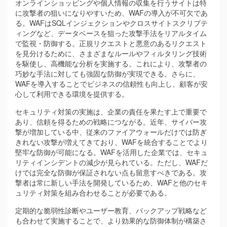
オンラインショッピングや個人情報の収集を行うサイトは特
に攻撃者の狙いになりやすいため、WAFの導入が不可欠であ
る。WAFはSQLインジェクションやクロスサイトスクリプテ
ィングなど、データベースを狙った攻撃手法をリアルタイム
で監視・防御する。正規リクエストと悪意のあるリクエスト
を見分けるために、さまざまなルールやフィルタリング技術
を駆使し、高機能な分析を実施する。これにより、攻撃者の
巧妙な手法に対しても強固な防御が実現できる。さらに、
WAFを導入することでビジネスの信頼性も向上し、顧客が安
心して利用できる環境を提供する。
セキュリティ対策の実施は、企業の責任を果たす上で重要で
あり、信頼を得るための戦略につながる。近年、サイバー攻
撃が増加している中、従来のファイアウォールだけでは防ぎ
きれない攻撃が増えてきており、WAFを統合することでより
堅牢な防御が可能になる。WAFを活用した企業では、セキュ
リティインシデントの減少が見られている。ただし、WAFだ
けでは完全な防御が保証されない点も留意すべきである。攻
撃者は常に新しい手法を開発しているため、WAFと他のセキ
ュリティ対策を組み合わせることが必要である。
定期的な脆弱性診断やユーザー教育、バックアップ戦略など
も合わせて実施することで、より効果的な防御体制が構築さ