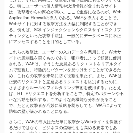
る。特にユーザーの個人情報や決済情報が含まれるサイト
は、攻撃者からの関心が高い。ここで重要になるのが、Web
Application Firewallの導入である。WAFを導入することで、
Webサイトに対する攻撃方法を大幅に制限することができ
る。例えば、SQLインジェクションやクロスサイトスクリプ
ティングといった攻撃手法は、一般的にデータベースに不正
にアクセスすることを目的としている。
これらの攻撃は、ユーザーの入力データを悪用して、Webサ
イトの脆弱性を突くものであり、犯罪者によって頻繁に使用
される。WAFは、そうした悪意あるリクエストをリアルタイ
ムで監視し、特徴的なパターンを見つけ出すことができるた
め、これらの攻撃を未然に防ぐ役割を果たす。また、WAFは
正規のリクエストと悪意あるリクエストを区別するために、
さまざまなルールやフィルタリング技術を使用する。たとえ
ば、HTTPリクエストを分析することで、特定のパターンや不
正な活動を検出する。このような高機能な分析があること
で、たとえ攻撃者が巧妙に策略を凝らしても、WAFによって
防御の壁が築かれることになる。
さらに、WAFの導入はただ単に攻撃からWebサイトを保護す
るだけではなく、ビジネスの信頼性をも高める要素でもあ