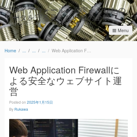
ファイアウォールの真実：あなたの
データを守る見えない盾の全貌
あなたの大切なデータを守る、見えない盾の力を知ろう！
Menu
Home
Web Application Firewallによる安全なウェブサイト運営
Web Application Firewallに
よる安全なウェブサイト運
営
Posted on
2025年1月15日
By
Rukawa