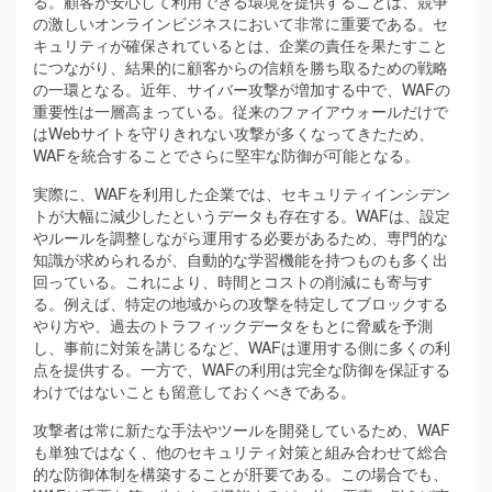
る。顧客が安心して利用できる環境を提供することは、競争
の激しいオンラインビジネスにおいて非常に重要である。セ
キュリティが確保されているとは、企業の責任を果たすこと
につながり、結果的に顧客からの信頼を勝ち取るための戦略
の一環となる。近年、サイバー攻撃が増加する中で、WAFの
重要性は一層高まっている。従来のファイアウォールだけで
はWebサイトを守りきれない攻撃が多くなってきたため、
WAFを統合することでさらに堅牢な防御が可能となる。
実際に、WAFを利用した企業では、セキュリティインシデン
トが大幅に減少したというデータも存在する。WAFは、設定
やルールを調整しながら運用する必要があるため、専門的な
知識が求められるが、自動的な学習機能を持つものも多く出
回っている。これにより、時間とコストの削減にも寄与す
る。例えば、特定の地域からの攻撃を特定してブロックする
やり方や、過去のトラフィックデータをもとに脅威を予測
し、事前に対策を講じるなど、WAFは運用する側に多くの利
点を提供する。一方で、WAFの利用は完全な防御を保証する
わけではないことも留意しておくべきである。
攻撃者は常に新たな手法やツールを開発しているため、WAF
も単独ではなく、他のセキュリティ対策と組み合わせて総合
的な防御体制を構築することが肝要である。この場合でも、