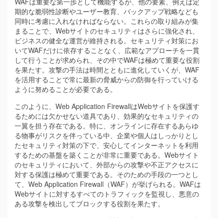
WAFは重要な第一歩として機能するが、他の要素、例えば定
期的な脆弱性診断やユーザー教育、バックアップ戦略なども
同時に考慮に入れなければならない。これらの取り組みが集
まることで、Webサイトのセキュリティはさらに強化され、
ビジネスの健全な運営が維持される。セキュリティ対策にお
いてWAFだけに依存することなく、広範なアプローチを一貫
して行うことが求められ、その中でWAFは極めて重要な役割
を果たす。攻撃の手法は時間とともに進化していくが、WAF
を活用することで常に最新の脅威からの防御を行っていける
ように努めることが必要である。
このように、Web Application FirewallはWebサイトを保護す
るためには欠かせない道具であり、効果的なセキュリティの
一翼を担う存在である。特に、オンラインに存在するあらゆ
る物事がリスクを伴っている中、企業や個人はしっかりとし
たセキュリティ対策の下で、安心してインターネットを利用
するための基盤を築くことが非常に重要である。Webサイト
のセキュリティにおいて、外部からの攻撃や不正アクセスに
対する保護は極めて重要である。そのための手段の一つとし
て、Web Application Firewall（WAF）が挙げられる。WAFは
Webサイトに対するすべてのトラフィックを監視し、悪意の
ある攻撃を検出してブロックする役割を果たす。